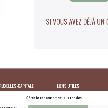
SI VOUS AVEZ DÉJÀ UN
RUXELLES-CAPITALE
LIENS UTILES
treprise : 0419726918
Mon compte
Gérer le consentement aux cookies
obio.be
Panier
 et/ou accéder aux