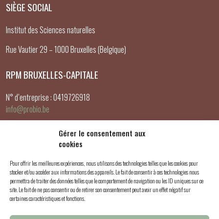
SIÈGE SOCIAL
Institut des Sciences naturelles
Rue Vautier 29 – 1000 Bruxelles (Belgique)
RPM BRUXELLES-CAPITALE
N° d’entreprise : 0419726918
info@probio.be
LIENS UTILES
Gérer le consentement aux
cookies
Mon compte
Pour offrir les meilleures expériences, nous utilisons des technologies telles que les cookies pour
Panier
stocker et/ou accéder aux informations des appareils. Le fait de consentir à ces technologies nous
Validation de la commande
permettra de traiter des données telles que le comportement de navigation ou les ID uniques sur ce
site. Le fait de ne pas consentir ou de retirer son consentement peut avoir un effet négatif sur
certaines caractéristiques et fonctions.
SUIVEZ-NOUS