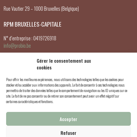
Rue Vautier 29 – 1000 Bruxelles (Belgique)
RPM BRUXELLES-CAPITALE
N° d’entreprise : 0419726918
info@probio.be
LIENS UTILES
Gérer le consentement aux
cookies
Mon compte
Pour offrir les meilleures expériences, nous utilisons des technologies telles que les cookies pour
Panier
stocker et/ou accéder aux informations des appareils. Le fait de consentir à ces technologies nous
Validation de la commande
permettra de traiter des données telles que le comportement de navigation ou les ID uniques sur ce
site. Le fait de ne pas consentir ou de retirer son consentement peut avoir un effet négatif sur
certaines caractéristiques et fonctions.
SUIVEZ-NOUS
Accepter
Refuser