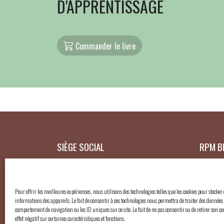
D'APPRENTISSAGE
Commander le livre
SIÈGE SOCIAL
RPM B
Muséum des Sciences naturelles
N° d’en
info@pr
Rue Vautier 29 – 1000 Bruxelles (Belgique)
Pour offrir les meilleures expériences, nous utilisons des technologies telles que les cookies pour stocker
informations des appareils. Le fait de consentir à ces technologies nous permettra de traiter des données 
comportement de navigation ou les ID uniques sur ce site. Le fait de ne pas consentir ou de retirer son 
effet négatif sur certaines caractéristiques et fonctions.