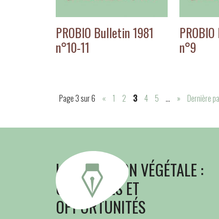
PROBIO Bulletin 1981
PROBIO B
n°10-11
n°9
Page 3 sur 6
«
1
2
3
4
5
…
»
Dernière p
LA NUTRITION VÉGÉTALE :
OBSTACLES ET
OPPORTUNITÉS