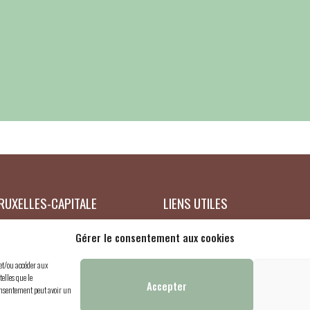
RUXELLES-CAPITALE
LIENS UTILES
treprise : 0419726918
Mon compte
Gérer le consentement aux cookies
obio.be
Panier
 et/ou accéder aux
Validation de la commande
telles que le
Accepter
consentement peut avoir un