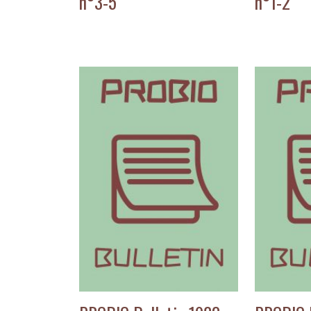
n°3-5
n°1-2